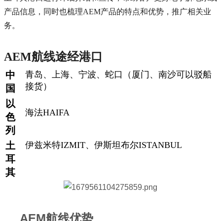
产品信息，同时也梳理AEM产品的特点和优势，推广相关业
务。
AEM航线途经港口
中
青岛、上海、宁波、蛇口（厦门、南沙可以驳船
接货）
国
以
海法HAIFA
色
列
土
伊兹米特IZMIT、伊斯坦布尔ISTANBUL
耳
其
AEM航线优势