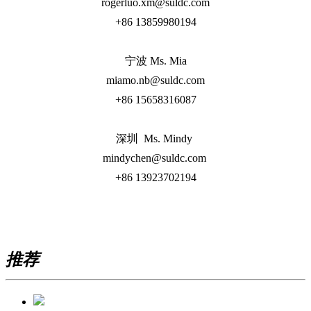
rogerluo.xm@suldc.com
+86 13859980194
宁波 Ms. Mia
miamo.nb@suldc.com
+86 15658316087
深圳 Ms. Mindy
mindychen@suldc.com
+86 13923702194
推荐