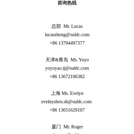
咨询热线
总部 Mr. Lucas
lucaszheng@suldc.com
+86 13794497377
天津&青岛 Ms. Yoyo
yoyoyao.tj@suldc.com
+86 13672106382
上海 Ms. Evelyn
evelnyshen.sh@suldc.com
+86 13651629107
厦门 Mr. Roger